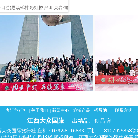
日游(思溪延村 彩虹桥 严田 灵岩洞)
团队展示
九江旅行社
|
关于我们
|
新闻中心
|
旅游产品
|
招贤纳士
|
联系方式
江西大众国旅
出精品、创品牌
大众国际旅行社 座机：0792-8116833 手机：18107925858
道同方科技广场19楼 版权所有：江西大众国际旅行社 备案号:赣IC