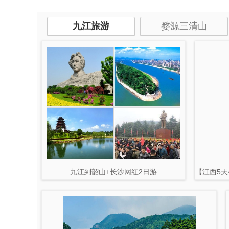
九江旅游
婺源三清山
九江到韶山+长沙网红2日游
【江西5天