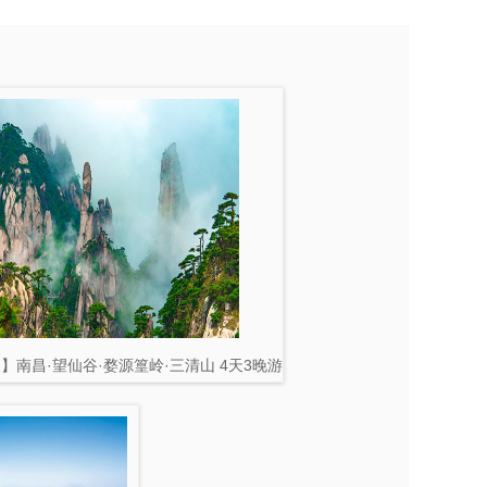
天】南昌·望仙谷·婺源篁岭·三清山 4天3晚游