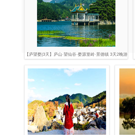
【庐望婺|3天】庐山·望仙谷·婺源篁岭·景德镇 3天2晚游