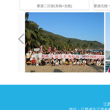
婺源二日游(东线+北线)
婺源北线一
江西
地址：江西省九江市长虹大