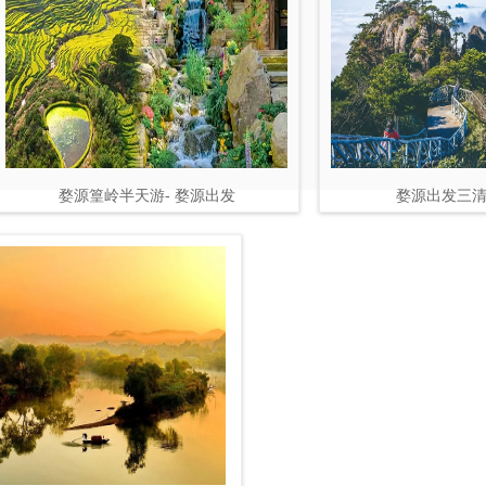
婺源篁岭半天游- 婺源出发
婺源出发三