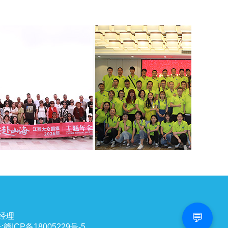
💬
陈经理
P备18005229号-5