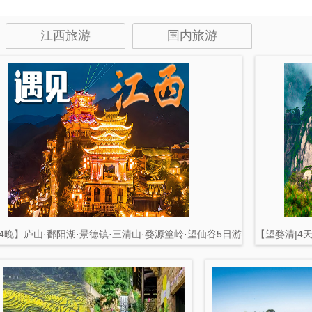
江西旅游
国内旅游
4晚】庐山·鄱阳湖·景德镇·三清山·婺源篁岭·望仙谷5日游
【望婺清|4